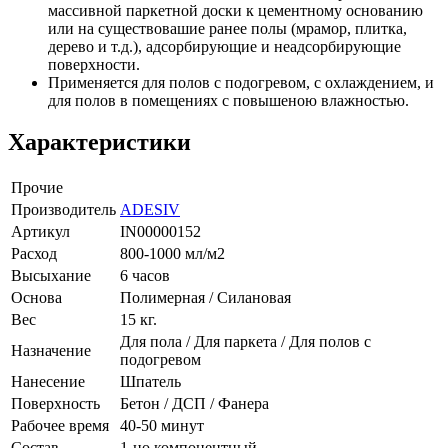
массивной паркетной доски к цементному основанию
или на существовашие ранее полы (мрамор, плитка,
дерево и т.д.), адсорбирующие и неадсорбирующие
поверхности.
Применяется для полов с подогревом, с охлаждением, и
для полов в помещениях с повышеною влажностью.
Характеристики
Прочие
Производитель
ADESIV
Артикул
IN00000152
Расход
800-1000 мл/м2
Высыхание
6 часов
Основа
Полимерная / Силановая
Вес
15 кг.
Для пола / Для паркета / Для полов с
Назначение
подогревом
Нанесение
Шпатель
Поверхность
Бетон / ДСП / Фанера
Рабочее время
40-50 минут
Состав
1-но компонентный