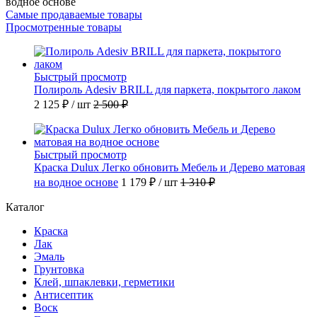
водное основе
Самые продаваемые товары
Просмотренные товары
Быстрый просмотр
Полироль Adesiv BRILL для паркета, покрытого лаком
2 125 ₽
/ шт
2 500 ₽
Быстрый просмотр
Краска Dulux Легко обновить Мебель и Дерево матовая
на водное основе
1 179 ₽
/ шт
1 310 ₽
Каталог
Краска
Лак
Эмаль
Грунтовка
Клей, шпаклевки, герметики
Антисептик
Воск