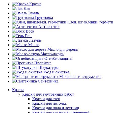
Краска
Лак
Эмаль
Грунтовка
Клей, шпаклевки, гермет
Антисептик
Воск
Гель
Лазурь
Масло
Масло для дерева
Масло-лазурь
Огнебиозащита
Пропитка
Штукатурка
Уход и очистка
Малярные инструменты
Сантехника
Краска
Краски для внутренних работ
Краски для стен
Краски для потолка
Краски для пола и лестниц
Краски для влажных помещений