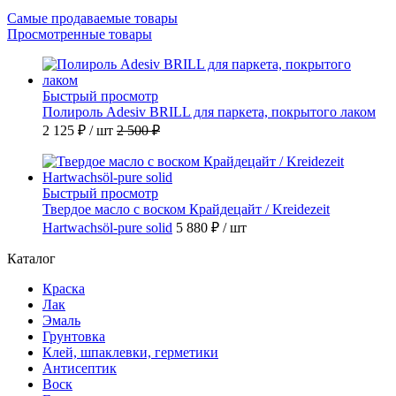
Самые продаваемые товары
Просмотренные товары
Быстрый просмотр
Полироль Adesiv BRILL для паркета, покрытого лаком
2 125 ₽
/ шт
2 500 ₽
Быстрый просмотр
Твердое масло с воском Крайдецайт / Kreidezeit
Hartwachsöl-pure solid
5 880 ₽
/ шт
Каталог
Краска
Лак
Эмаль
Грунтовка
Клей, шпаклевки, герметики
Антисептик
Воск