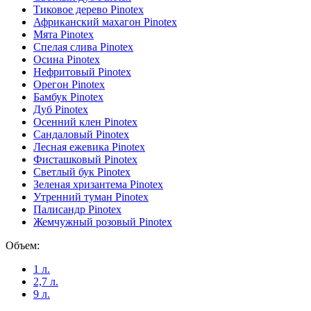
Тиковое дерево Pinotex
Африканский махагон Pinotex
Мята Pinotex
Спелая слива Pinotex
Осина Pinotex
Нефритовый Pinotex
Орегон Pinotex
Бамбук Pinotex
Дуб Pinotex
Осенний клен Pinotex
Сандаловый Pinotex
Лесная ежевика Pinotex
Фисташковый Pinotex
Светлый бук Pinotex
Зеленая хризантема Pinotex
Утренний туман Pinotex
Палисандр Pinotex
Жемчужный розовый Pinotex
Объем:
1 л.
2,7 л.
9 л.