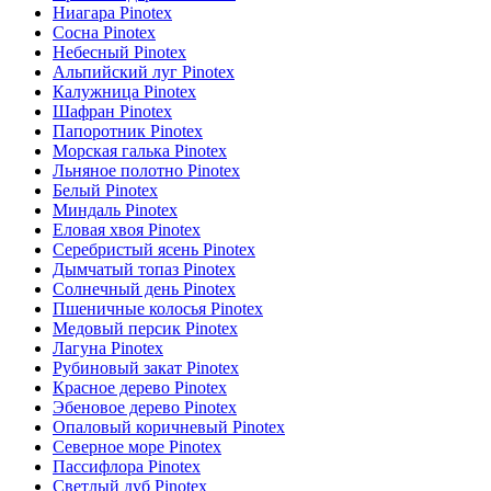
Ниагара Pinotex
Сосна Pinotex
Небесный Pinotex
Альпийский луг Pinotex
Калужница Pinotex
Шафран Pinotex
Папоротник Pinotex
Морская галька Pinotex
Льняное полотно Pinotex
Белый Pinotex
Миндаль Pinotex
Еловая хвоя Pinotex
Серебристый ясень Pinotex
Дымчатый топаз Pinotex
Солнечный день Pinotex
Пшеничные колосья Pinotex
Медовый персик Pinotex
Лагуна Pinotex
Рубиновый закат Pinotex
Красное дерево Pinotex
Эбеновое дерево Pinotex
Опаловый коричневый Pinotex
Северное море Pinotex
Пассифлора Pinotex
Светлый дуб Pinotex