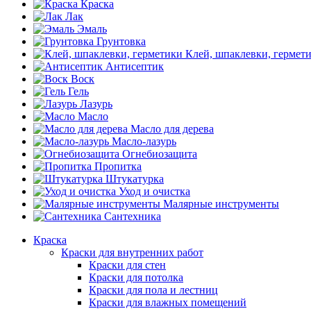
Краска
Лак
Эмаль
Грунтовка
Клей, шпаклевки, гермет
Антисептик
Воск
Гель
Лазурь
Масло
Масло для дерева
Масло-лазурь
Огнебиозащита
Пропитка
Штукатурка
Уход и очистка
Малярные инструменты
Сантехника
Краска
Краски для внутренних работ
Краски для стен
Краски для потолка
Краски для пола и лестниц
Краски для влажных помещений