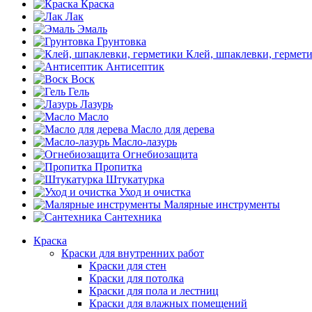
Краска
Лак
Эмаль
Грунтовка
Клей, шпаклевки, гермет
Антисептик
Воск
Гель
Лазурь
Масло
Масло для дерева
Масло-лазурь
Огнебиозащита
Пропитка
Штукатурка
Уход и очистка
Малярные инструменты
Сантехника
Краска
Краски для внутренних работ
Краски для стен
Краски для потолка
Краски для пола и лестниц
Краски для влажных помещений