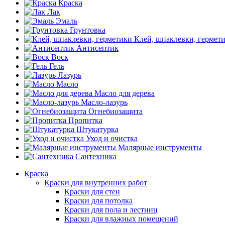
Краска
Лак
Эмаль
Грунтовка
Клей, шпаклевки, гермет
Антисептик
Воск
Гель
Лазурь
Масло
Масло для дерева
Масло-лазурь
Огнебиозащита
Пропитка
Штукатурка
Уход и очистка
Малярные инструменты
Сантехника
Краска
Краски для внутренних работ
Краски для стен
Краски для потолка
Краски для пола и лестниц
Краски для влажных помещений