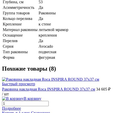
Глубина, см
53
Асимметричность
Да
Группа товаров
Раковины
Кольцо перелива
Да
Крепление
к стене
Материал раковины
литьевой мрамор
Оснащение
крепления
Перелив
Да
Серия
Avocado
Тип раковины
подвесная
Форма
фигурная
Похожие товары (8)
Быстрый просмотр
Раковина накладная Roca INSPIRA ROUND 37х37 см
34 605 ₽
/ шт
В корзину
Подробнее
Купить в 1 клик
Сравнение