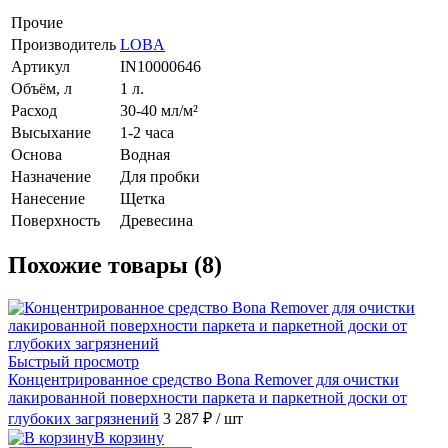
Прочие
Производитель
LOBA
Артикул
IN10000646
Объём, л
1 л.
Расход
30-40 мл/м²
Высыхание
1-2 часа
Основа
Водная
Назначение
Для пробки
Нанесение
Щетка
Поверхность
Древесина
Похожие товары (8)
Быстрый просмотр
Концентрированное средство Bona Remover для очистки
лакированной поверхности паркета и паркетной доски от
глубоких загрязнений
3 287 ₽
/ шт
В корзину