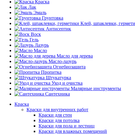
Краска
Лак
Эмаль
Грунтовка
Клей, шпаклевки, гермет
Антисептик
Воск
Гель
Лазурь
Масло
Масло для дерева
Масло-лазурь
Огнебиозащита
Пропитка
Штукатурка
Уход и очистка
Малярные инструменты
Сантехника
Краска
Краски для внутренних работ
Краски для стен
Краски для потолка
Краски для пола и лестниц
Краски для влажных помещений