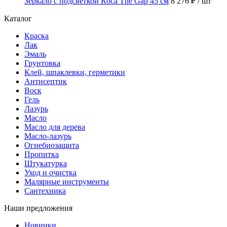
Зеркало с подсветкой Roca The Gap 45 см
8 276 ₽
/ шт
Каталог
Краска
Лак
Эмаль
Грунтовка
Клей, шпаклевки, герметики
Антисептик
Воск
Гель
Лазурь
Масло
Масло для дерева
Масло-лазурь
Огнебиозащита
Пропитка
Штукатурка
Уход и очистка
Малярные инструменты
Сантехника
Наши предложения
Новинки