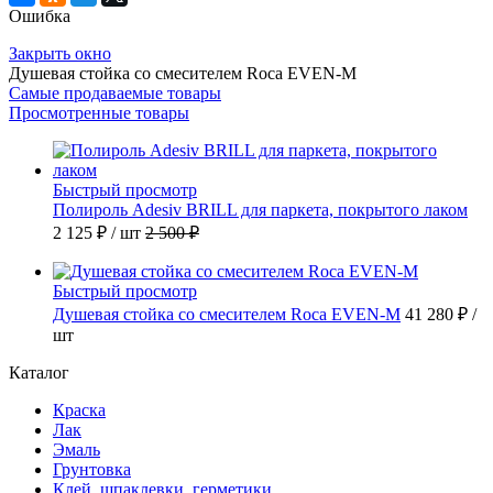
Ошибка
Закрыть окно
Душевая стойка со смесителем Roca EVEN-M
Самые продаваемые товары
Просмотренные товары
Быстрый просмотр
Полироль Adesiv BRILL для паркета, покрытого лаком
2 125 ₽
/ шт
2 500 ₽
Быстрый просмотр
Душевая стойка со смесителем Roca EVEN-M
41 280 ₽
/
шт
Каталог
Краска
Лак
Эмаль
Грунтовка
Клей, шпаклевки, герметики