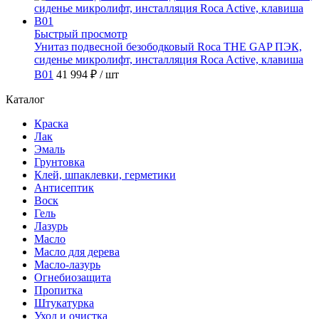
Быстрый просмотр
Унитаз подвесной безободковый Roca THE GAP ПЭК,
сиденье микролифт, инсталляция Roca Active, клавиша
B01
41 994 ₽
/ шт
Каталог
Краска
Лак
Эмаль
Грунтовка
Клей, шпаклевки, герметики
Антисептик
Воск
Гель
Лазурь
Масло
Масло для дерева
Масло-лазурь
Огнебиозащита
Пропитка
Штукатурка
Уход и очистка