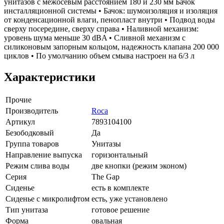
унитазов с межосевым расстоянием 180 и 230 мм Бачок
инсталляционной системы • Бачок: шумоизоляция и изоляция
от конденсационной влаги, пенопласт внутри • Подвод воды
сверху посередине, сверху справа • Наливной механизм:
уровень шума меньше 30 dBA • Сливной механизм с
силиконовым запорным кольцом, надежность клапана 200 000
циклов • По умолчанию объем смыва настроен на 6/3 л
Характеристики
Прочие
Производитель
Roca
Артикул
7893104100
Безободковый
Да
Группа товаров
Унитазы
Направление выпуска
горизонтальный
Режим слива воды
две кнопки (режим эконом)
Серия
The Gap
Сиденье
есть в комплекте
Сиденье с микролифтом
есть, уже установлено
Тип унитаза
готовое решение
Форма
овальная