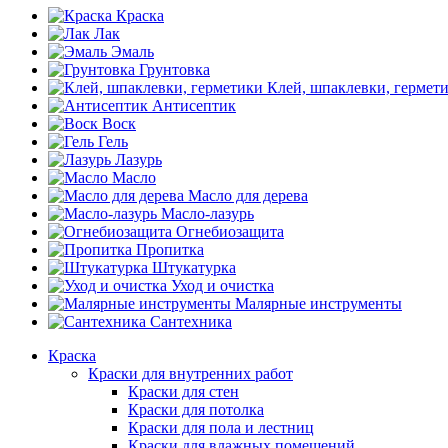
Краска
Лак
Эмаль
Грунтовка
Клей, шпаклевки, гермет
Антисептик
Воск
Гель
Лазурь
Масло
Масло для дерева
Масло-лазурь
Огнебиозащита
Пропитка
Штукатурка
Уход и очистка
Малярные инструменты
Сантехника
Краска
Краски для внутренних работ
Краски для стен
Краски для потолка
Краски для пола и лестниц
Краски для влажных помещений