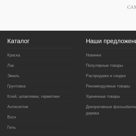
Купить в 1 клик
Сравнение
Купить в 1 к
СА
В избранное
В
В избранное
наличии
Вес:
5 кг.
Каталог
Наши предложен
Краска
Новинки
Лак
Популярные товары
Эмаль
Распродажи и скидки
Грунтовка
Рекомендуемые товары
Клей, шпаклевки, герметики
Уцененные товары
Антисептик
Декоративные фальшбалки
дерева
Воск
Гель