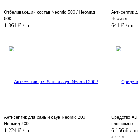
Отбеливающий состав Neomid 500 / Неомид
Антисептик д
500
Неомид
1 861 ₽
641 ₽
/ шт
/ шт
В корзину
Купить в 1 клик
Сравнение
Купить в 1 к
В избранное
В
В избранное
наличии
Вес:
Объем
1 л.
5 кг.
Антисептик для бань и саун Neomid 200 /
Средство AD
Неомид 200
насекомых
1 224 ₽
6 156 ₽
/ шт
/ ш
6 840 ₽