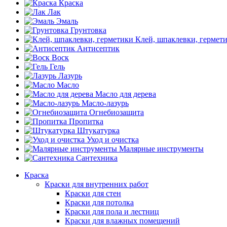
Краска
Лак
Эмаль
Грунтовка
Клей, шпаклевки, гермет
Антисептик
Воск
Гель
Лазурь
Масло
Масло для дерева
Масло-лазурь
Огнебиозащита
Пропитка
Штукатурка
Уход и очистка
Малярные инструменты
Сантехника
Краска
Краски для внутренних работ
Краски для стен
Краски для потолка
Краски для пола и лестниц
Краски для влажных помещений