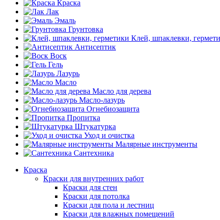
Краска
Лак
Эмаль
Грунтовка
Клей, шпаклевки, гермет
Антисептик
Воск
Гель
Лазурь
Масло
Масло для дерева
Масло-лазурь
Огнебиозащита
Пропитка
Штукатурка
Уход и очистка
Малярные инструменты
Сантехника
Краска
Краски для внутренних работ
Краски для стен
Краски для потолка
Краски для пола и лестниц
Краски для влажных помещений